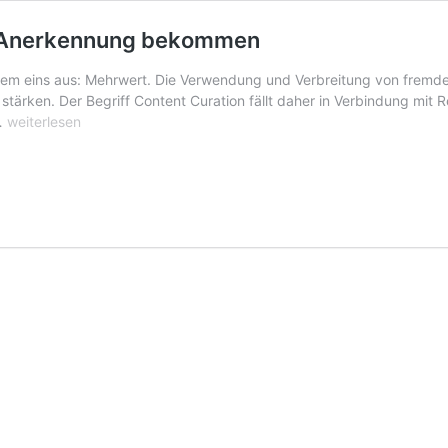
en Anerkennung bekommen
lem eins aus: Mehrwert. Die Verwendung und Verbreitung von fremden
stärken. Der Begriff Content Curation fällt daher in Verbindung mit 
Content
 …
weiterlesen
Curation:
Mit
fremden
Inhalten
Anerkennung
bekommen